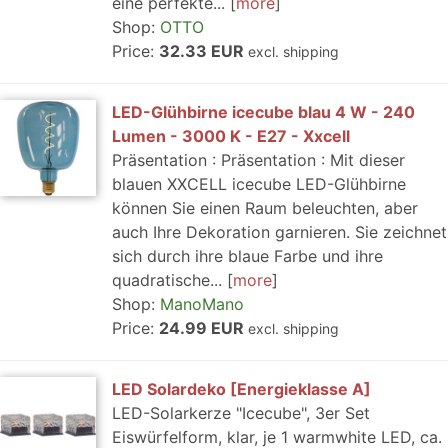
eine perfekte...
more
Shop:
OTTO
Price:
32.33 EUR
excl. shipping
LED-Glühbirne icecube blau 4 W - 240
Lumen - 3000 K - E27 - Xxcell
Präsentation : Präsentation : Mit dieser
blauen XXCELL icecube LED-Glühbirne
können Sie einen Raum beleuchten, aber
auch Ihre Dekoration garnieren. Sie zeichnet
sich durch ihre blaue Farbe und ihre
quadratische...
more
Shop:
ManoMano
Price:
24.99 EUR
excl. shipping
LED Solardeko [Energieklasse A]
LED-Solarkerze "Icecube", 3er Set
Eiswürfelform, klar, je 1 warmwhite LED, ca.