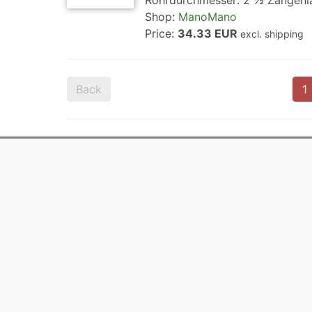
Rohrdurchmesser: 2 ½ Zangenl
Shop:
ManoMano
Price:
34.33 EUR
excl. shipping
Back
1