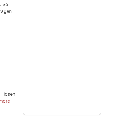
. So
kragen
e Hosen
more