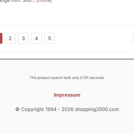
änge mm: 300...
more
2
3
4
5
This product search took only 0.191 seconds.
Impressum
© Copyright 1994 - 2026 shopping2000.com