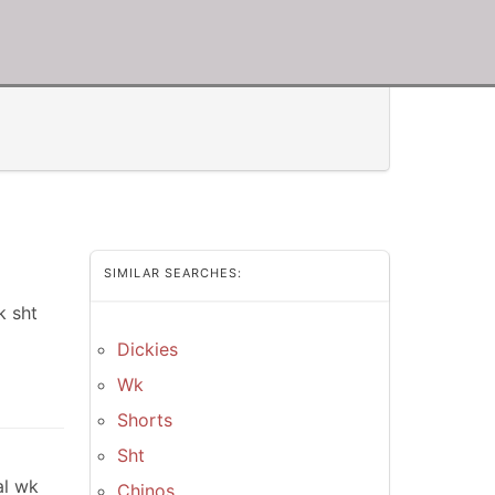
SIMILAR SEARCHES:
k sht
Dickies
Wk
Shorts
Sht
al wk
Chinos