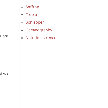
Saffron
Treble
Schlepper
Oceanography
k sht
Nutrition science
al wk