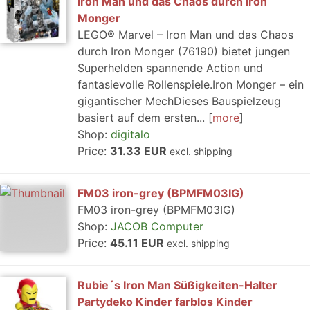
Iron Man und das Chaos durch Iron
Monger
LEGO® Marvel – Iron Man und das Chaos
durch Iron Monger (76190) bietet jungen
Superhelden spannende Action und
fantasievolle Rollenspiele.Iron Monger – ein
gigantischer MechDieses Bauspielzeug
basiert auf dem ersten...
more
Shop:
digitalo
Price:
31.33 EUR
excl. shipping
FM03 iron-grey (BPMFM03IG)
FM03 iron-grey (BPMFM03IG)
Shop:
JACOB Computer
Price:
45.11 EUR
excl. shipping
Rubie´s Iron Man Süßigkeiten-Halter
Partydeko Kinder farblos Kinder