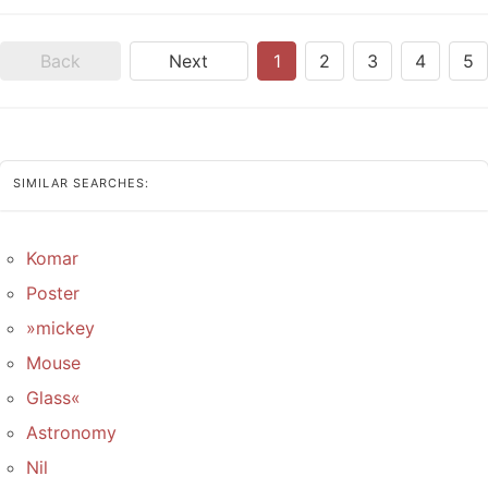
Back
Next
1
2
3
4
5
SIMILAR SEARCHES:
Komar
Poster
»mickey
Mouse
Glass«
Astronomy
Nil