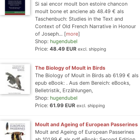
Si sai encor moult bon estoire chancon
moult bone et anciene ab 48.49 € als
Taschenbuch: Studies in the Text and
Context of Old French Narrative in Honour
of Joseph...
more
Shop:
hugendubel
Price:
48.49 EUR
excl. shipping
The Biology of Moult in Birds
The Biology of Moult in Birds ab 61.99 € als
epub eBook: . Aus dem Bereich: eBooks,
Belletristik, Erzählungen,
Shop:
hugendubel
Price:
61.99 EUR
excl. shipping
Moult and Ageing of European Passerines
Moult and Ageing of European Passerines
ab 101.99 € als pdf eBook: Second Edition.