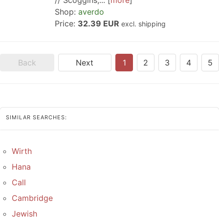
// Scoggins,...
more
Shop:
averdo
Price:
32.39 EUR
excl. shipping
Back
Next
1
2
3
4
5
SIMILAR SEARCHES:
Wirth
Hana
Call
Cambridge
Jewish