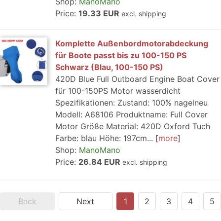
Shop:
ManoMano
Price:
19.33 EUR
excl. shipping
Komplette Außenbordmotorabdeckung
für Boote passt bis zu 100-150 PS
Schwarz (Blau, 100-150 PS)
420D Blue Full Outboard Engine Boat Cover
für 100-150PS Motor wasserdicht
Spezifikationen: Zustand: 100% nagelneu
Modell: A68106 Produktname: Full Cover
Motor Größe Material: 420D Oxford Tuch
Farbe: blau Höhe: 197cm...
more
Shop:
ManoMano
Price:
26.84 EUR
excl. shipping
Back
Next
1
2
3
4
5