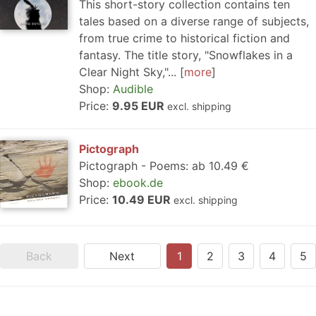
This short-story collection contains ten
tales based on a diverse range of subjects,
from true crime to historical fiction and
fantasy. The title story, "Snowflakes in a
Clear Night Sky,"...
more
Shop:
Audible
Price:
9.95 EUR
excl. shipping
Pictograph
Pictograph - Poems: ab 10.49 €
Shop:
ebook.de
Price:
10.49 EUR
excl. shipping
Back
Next
1
2
3
4
5