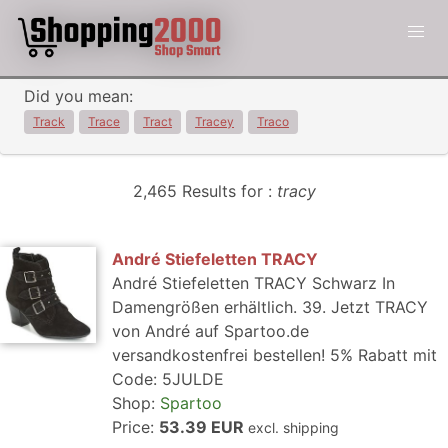
Did you mean:
Track
Trace
Tract
Tracey
Traco
2,465 Results for :
tracy
André Stiefeletten TRACY
André Stiefeletten TRACY Schwarz In
Damengrößen erhältlich. 39. Jetzt TRACY
von André auf Spartoo.de
versandkostenfrei bestellen! 5% Rabatt mit
Code: 5JULDE
Shop:
Spartoo
Price:
53.39 EUR
excl. shipping